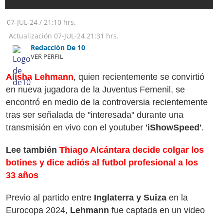
07-JUL-24
/
21:10 hrs.
Actualización
07-JUL-24
21:31 hrs.
Redacción De 10
VER PERFIL
Alisha Lehmann
, quien recientemente se convirtió
en nueva jugadora de la Juventus Femenil, se
encontró en medio de la controversia recientemente
tras ser señalada de "interesada" durante una
transmisión en vivo con el youtuber
'iShowSpeed'
.
Lee también
Thiago Alcántara decide colgar los
botines y dice adiós al futbol profesional a los
33 años
Previo al partido entre
Inglaterra y Suiza
en la
Eurocopa 2024,
Lehmann
fue captada en un video