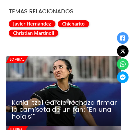
TEMAS RELACIONADOS
Javier Hernández
Chicharito
Christian Martinoli
LO VIRAL
Katia Itzel García rechaza firmar
la camiseta de un fan: "En una
hoja sí"
LO VIRAL