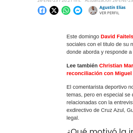
26-ENE-25
/
20:21 hrs.
Actualización
26-ENE-25
Agustín Elías
VER PERFIL
Este domingo
David Faitel
sociales con el titulo de su
donde aborda y responde a l
Lee también
Christian Mar
reconciliación con Miguel
El comentarista deportivo n
temas, pero en especial se d
relacionadas con la entrevi
exdirectivo de Cruz Azul, G
legal.
¿Qué motivó la i