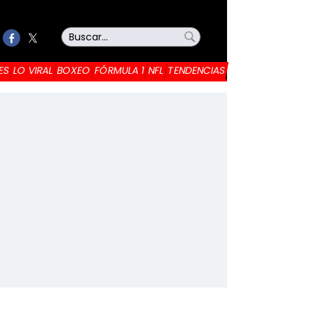
ES
LO VIRAL
BOXEO
FÓRMULA 1
NFL
TENDENCIAS