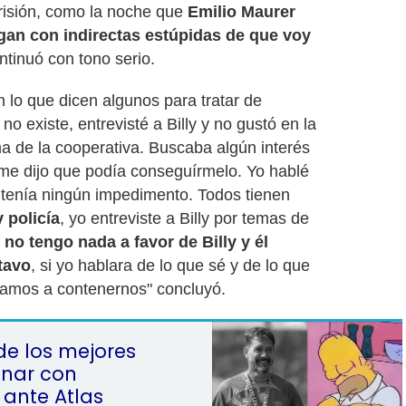
isión, como la noche que
Emilio Maurer
gan con indirectas estúpidas de que voy
ntinuó con tono serio.
 lo que dicen algunos para tratar de
no existe, entrevisté a Billy y no gustó en la
a de la cooperativa. Buscaba algún interés
o me dijo que podía conseguírmelo. Yo hablé
 tenía ningún impedimento. Todos tienen
 policía
, yo entreviste a Billy por temas de
y
no tengo nada a favor de Billy y él
tavo
, si yo hablara de lo que sé y de lo que
 vamos a contenernos" concluyó.
de los mejores
onar con
ante Atlas