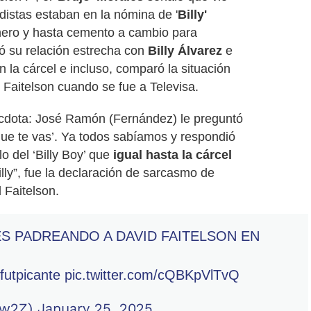
distas estaban en la nómina de '
Billy'
nero y hasta cemento a cambio para
ó su relación estrecha con
Billy Álvarez
e
 la cárcel e incluso, comparó la situación
 Faitelson cuando se fue a Televisa.
cdota: José Ramón (Fernández) le preguntó
que te vas’. Ya todos sabíamos y respondió
lo del ‘Billy Boy’ que
igual hasta la cárcel
illy”, fue la declaración de sarcasmo de
 Faitelson.
S PADREANDO A DAVID FAITELSON EN
utpicante
pic.twitter.com/cQBKpVlTvQ
ew2Z)
January 25, 2025