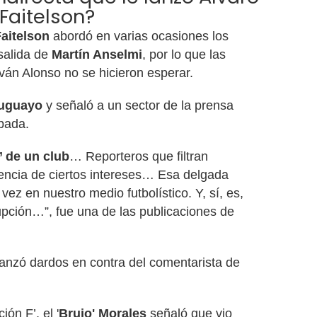
Faitelson?
aitelson
abordó en varias ocasiones los
 salida de
Martín Anselmi
, por lo que las
 Iván Alonso no se hicieron esperar.
ruguayo
y señaló a un sector de la prensa
pada.
’ de un club
… Reporteros que filtran
encia de ciertos intereses… Esa delgada
vez en nuestro medio futbolístico. Y, sí, es,
pción…”, fue una de las publicaciones de
anzó dardos en contra del comentarista de
ón F’, el '
Brujo' Morales
señaló que vio