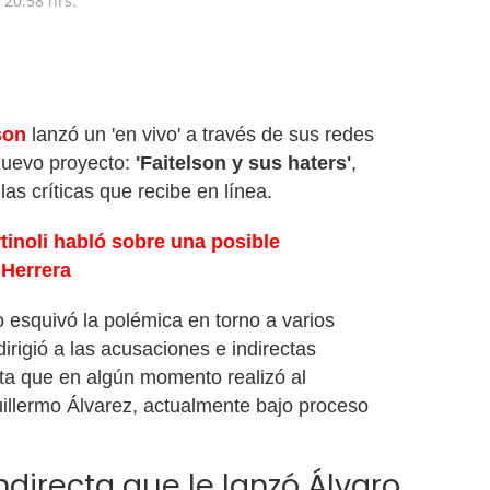
20:58 hrs.
son
lanzó un 'en vivo' a través de sus redes
 nuevo proyecto:
'Faitelson y sus haters'
,
as críticas que recibe en línea.
tinoli habló sobre una posible
 Herrera
o esquivó la polémica en torno a varios
irigió a las acusaciones e indirectas
sta que en algún momento realizó al
uillermo Álvarez, actualmente bajo proceso
ndirecta que le lanzó Álvaro