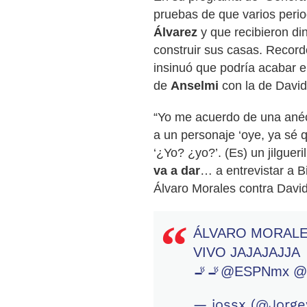
pruebas de que varios perio
Álvarez
y que recibieron di
construir sus casas. Record
insinuó que podría acabar en
de
Anselmi
con la de David
“Yo me acuerdo de una ané
a un personaje ‘oye, ya sé 
‘¿Yo? ¿yo?’. (Es) un jilgueril
va a dar
… a entrevistar a B
Álvaro Morales contra David
ÁLVARO MORALE
VIVO JAJAJAJJA
🚬🚬
@ESPNmx
@f
— jossx (@Jorg