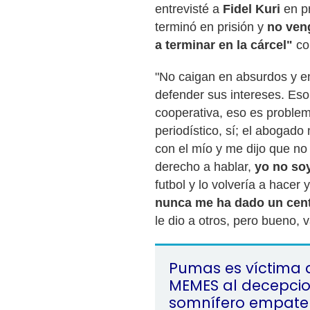
entrevisté a
Fidel Kuri
en pr
terminó en prisión y
no ven
a terminar en la cárcel"
co
"No caigan en absurdos y en
defender sus intereses. Eso 
cooperativa, eso es problem
periodístico, sí; el abogad
con el mío y me dijo que no
derecho a hablar,
yo no soy
futbol y lo volvería a hacer 
nunca me ha dado un cen
le dio a otros, pero bueno,
Pumas es víctima 
MEMES al decepci
somnífero empate 