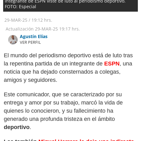
Integrante de ESPN viste de luto al periodismo deportivo.
FOTO: Especial
29-MAR-25
/
19:12 hrs.
Actualización
29-MAR-25
19:17 hrs.
Agustín Elías
VER PERFIL
El mundo del periodismo deportivo está de luto tras
la repentina partida de un integrante de
ESPN
, una
noticia que ha dejado consternados a colegas,
amigos y seguidores.
Este comunicador, que se caracterizado por su
entrega y amor por su trabajo, marcó la vida de
quienes lo conocieron, y su fallecimiento ha
generado una profunda tristeza en el ámbito
deportivo
.