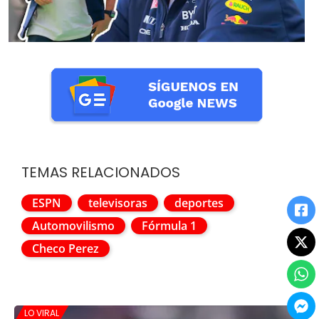
TEMAS RELACIONADOS
ESPN
televisoras
deportes
Automovilismo
Fórmula 1
Checo Perez
LO VIRAL