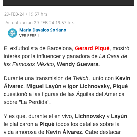
29-FEB-24
/
19:57 hrs.
Actualización
29-FEB-24
19:57 hrs.
Maria Davalos Soriano
VER PERFIL
El exfutbolista de Barcelona,
Gerard Piqué
, mostró
interés por la influencer y ganadora de
La Casa de
los Famosos México
,
Wendy Guevara
.
Durante una transmisión de
Twitch
, junto con
Kevin
Álvarez
,
Miguel Layún
e
Igor Lichnovsky
,
Piqué
cuestionó a las figuras de las Águilas del América
sobre "La Perdida".
Y es que, durante el en vivo,
Lichnovsky
y
Layún
le platicaron a
Piqué
todos los detalles sobre la
vida amorosa de
Kevin Álvarez
. Cabe destacar