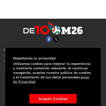
EL UNIVERSAL
Aviso Oportuno
Clase
Obituarios
Respetamos tu privacidad
ViveUSA
Consultas
Utilizamos cookies para mejorar tu experiencia
Confabulario
y mostrarte contenido relevante. Al continuar
navegando, aceptas nuestra política de cookies
y el tratamiento de tus datos personales.
Aviso
de Privacidad
.
Selección Mexicana
Actualidad Mundialista
Historia de los Mundiales
Lo viral
Anécdotas Mundialistas
Acepto Cookies
Las Sedes
Las Figuras
Tendencias
Directorio
Consultas