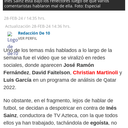
Inés Sainz está bajo los reflectores luego de que varios
comentaristas hablaron mal de ella. Foto: Especial
28-FEB-24
/
14:35 hrs.
Actualización
28-FEB-24
14:36 hrs.
Redacción De 10
VER PERFIL
Uno de los temas más hablados a lo largo de la
semana fue el video que se viralizó en redes
sociales, donde aparecen
José Ramón
Fernández
,
David Faitelson
,
Christian Martinoli
y
Luis García
en un programa de análisis de Qatar
2022.
No obstante, en el fragmento, lejos de hablar de
futbol, se decidan a despotricar en contra de
Inés
Sainz
, conductora de TV Azteca, con la que todos
ellos ya han trabajado, tachándola de
egoísta
, no