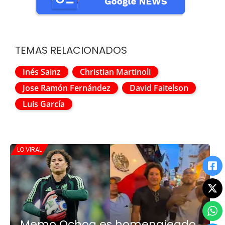
TEMAS RELACIONADOS
Inés Sainz
Christian Martinoli
Jose Ramón Fernández
David Faitelson
Luis García
LO VIRAL
Memo Ochoa es homenajeado