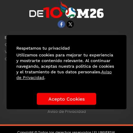
EL UNIVERSAL
Aviso Oportuno
Clase
Obituarios
Respetamos tu privacidad
ViveUSA
Consultas
Utilizamos cookies para mejorar tu experiencia
Confabulario
y mostrarte contenido relevante. Al continuar
navegando, aceptas nuestra política de cookies
y el tratamiento de tus datos personales.
Aviso
de Privacidad
.
Selección Mexicana
Actualidad Mundialista
Historia de los Mundiales
Lo viral
Anécdotas Mundialistas
Acepto Cookies
Las Sedes
Las Figuras
Tendencias
Directorio
Consultas
Aviso de Privacidad
Copyright © Todos los derechos reservados | EL UNIVERSAL,