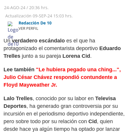
24-AGO-24
/
20:36 hrs.
Actualización
09-SEP-24
15:03 hrs.
Redacción De 10
VER PERFIL
Un
verdadero escándalo
es el que ha
protagonizado el comentarista deportivo
Eduardo
Trelles
junto a su pareja
Lorena Cid
.
Lee también
"Le hubiera pegado una ching...",
Julio César Chávez respondió contundente a
Floyd Mayweather Jr.
Lalo Trelles
, conocido por su labor en
Televisa
Deportes
, ha generado gran controversia por su
incursión en el periodismo deportivo independiente,
pero sobre todo por su relación con
Cid
, quien
desde hace ya algún tiempo ha optado por lanzar