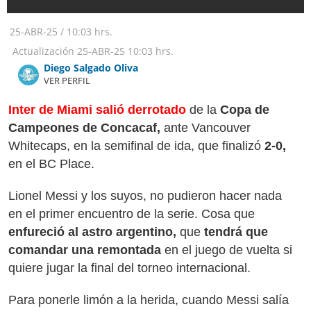
25-ABR-25
/
10:03 hrs.
Actualización
25-ABR-25
10:03 hrs.
Diego Salgado Oliva
VER PERFIL
Inter de Miami salió derrotado
de la
Copa de
Campeones de Concacaf,
ante Vancouver
Whitecaps, en la semifinal de ida, que finalizó
2-0,
en el BC Place.
Lionel Messi y los suyos, no pudieron hacer nada
en el primer encuentro de la serie. Cosa que
enfureció al astro argentino,
que
tendrá que
comandar una remontada
en el juego de vuelta si
quiere jugar la final del torneo internacional.
Para ponerle limón a la herida, cuando Messi salía