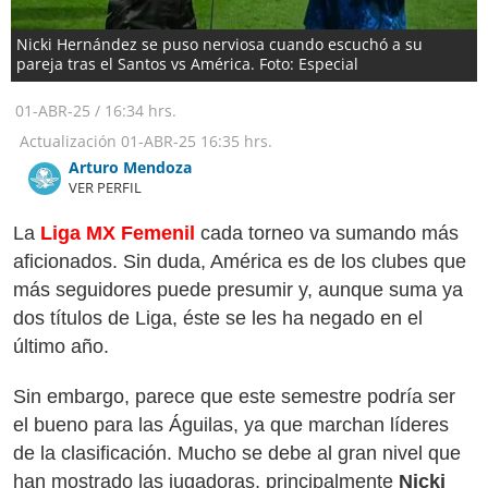
Nicki Hernández se puso nerviosa cuando escuchó a su
pareja tras el Santos vs América. Foto: Especial
01-ABR-25
/
16:34 hrs.
Actualización
01-ABR-25
16:35 hrs.
Arturo Mendoza
VER PERFIL
La
Liga MX Femenil
cada torneo va sumando más
aficionados. Sin duda, América es de los clubes que
más seguidores puede presumir y, aunque suma ya
dos títulos de Liga, éste se les ha negado en el
último año.
Sin embargo, parece que este semestre podría ser
el bueno para las Águilas, ya que marchan líderes
de la clasificación. Mucho se debe al gran nivel que
han mostrado las jugadoras, principalmente
Nicki