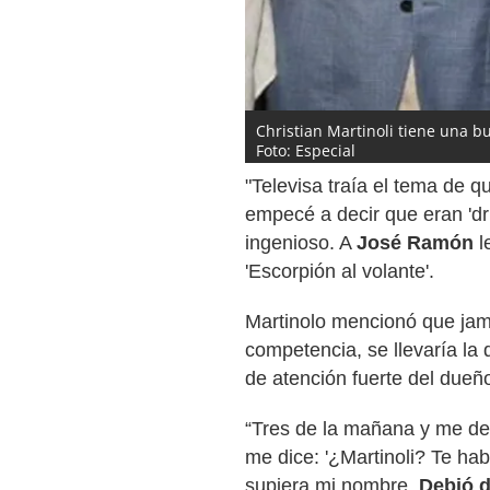
Christian Martinoli tiene una b
Foto: Especial
"Televisa traía el tema de q
empecé a decir que eran 'd
ingenioso. A
José Ramón
l
'Escorpión al volante'.
Martinolo mencionó que jamá
competencia, se llevaría la
de atención fuerte del due
“Tres de la mañana y me desp
me dice: '¿Martinoli? Te hab
supiera mi nombre.
Debió d