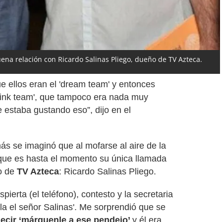
uena relación con Ricardo Salinas Pliego, dueño de TV Azteca.
ue ellos eran el 'dream team' y entonces
rink team', que tampoco era nada muy
e estaba gustando eso”, dijo en el
s se imaginó que al mofarse al aire de la
 que es hasta el momento su única llamada
ño de
TV Azteca
: Ricardo Salinas Pliego.
ierta (el teléfono), contesto y la secretaria
la el señor Salinas'. Me sorprendió que se
ecir ‘márquenle a ese pendejo’
y él era