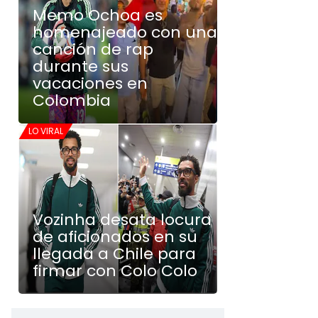
Memo Ochoa es
homenajeado con una
canción de rap
durante sus
vacaciones en
Colombia
LO VIRAL
Vozinha desata locura
de aficionados en su
llegada a Chile para
firmar con Colo Colo