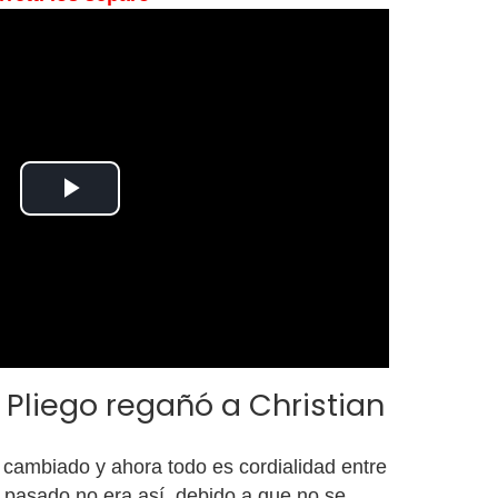
Play
Video
 Pliego regañó a Christian
cambiado y ahora todo es cordialidad entre
l pasado no era así, debido a que no se