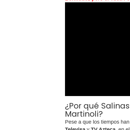
¿Por qué Salinas
Martinoli?
Pese a que los tiempos han 
Televisa
y
TV Azteca
, en e