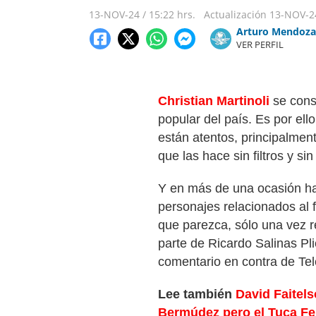
13-NOV-24
/
15:22 hrs.
Actualización
13-NOV-2
Arturo Mendoza
VER PERFIL
Christian Martinoli
se cons
popular del país. Es por el
están atentos, principalment
que las hace sin filtros y s
Y en más de una ocasión h
personajes relacionados al 
que parezca, sólo una vez r
parte de Ricardo Salinas P
comentario en contra de Tel
Lee también
David Faitels
Bermúdez pero el Tuca Fer