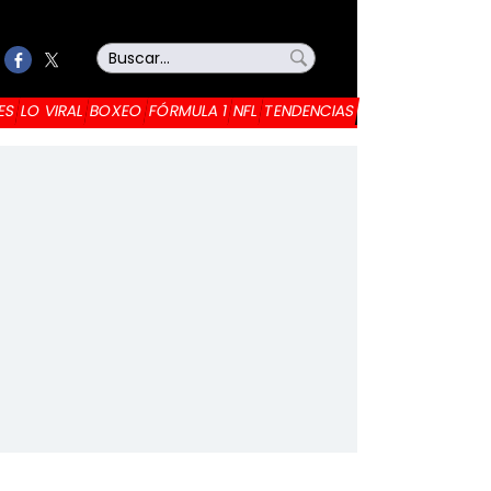
ES
LO VIRAL
BOXEO
FÓRMULA 1
NFL
TENDENCIAS