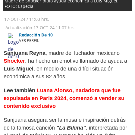
Madre de Shocker pidió ayuda económica a Luis Miguel.
FOTO: Especial
17-OCT-24
/
11:03 hrs.
Actualización
17-OCT-24
11:07 hrs.
Redacción De 10
VER PERFIL
Sanjuana Reyna
, madre del luchador mexicano
Shocker
, ha hecho un emotivo llamado de ayuda a
Luis Miguel
, en medio de una difícil situación
económica a sus 82 años.
Lee también
Luana Alonso, nadadora que fue
expulsada en París 2024, comenzó a vender su
contenido exclusivo
Sanjuana asegura ser la musa e inspiración detrás
de la famosa canción
"La Bikina"
, interpretada por