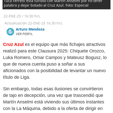
Tuca Ferretti está furioso con Martín Anselmi por no tener
palabra y dejar botado al Cruz Azul. Foto: Especial
22-ENE-25
/
16:30 hrs.
Actualización
22-ENE-25
16:30 hrs.
Arturo Mendoza
VER PERFIL
Cruz Azul
es el equipo que más fichajes atractivos
realizó para este Clausura 2025: Chiquete Orozco,
Luka Romero, Omar Campos y Mateusz Bogusz, lo
que de nueva cuenta puso a soñar a sus
aficionados con la posibilidad de levantar un nuevo
título de Liga.
Sin embargo, todas esas ilusiones se convirtieron
de tajo en decepción, una vez que trascendió que
Martín Anselmi está viviendo sus últimos instantes
con la La Máquina, debido a la oferta de dirigir en