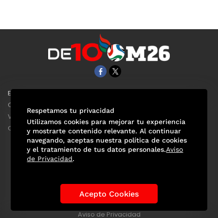
EL UNIVERSAL
Aviso Oportuno
Clase
Obituarios
Respetamos tu privacidad
ViveUSA
Consultas
Utilizamos cookies para mejorar tu experiencia
Confabulario
y mostrarte contenido relevante. Al continuar
navegando, aceptas nuestra política de cookies
y el tratamiento de tus datos personales.
Aviso
de Privacidad
.
Selección Mexicana
Actualidad Mundialista
Historia de los Mundiales
Lo viral
Anécdotas Mundialistas
Acepto Cookies
Las Sedes
Las Figuras
Tendencias
Directorio
Consultas
Aviso de Privacidad