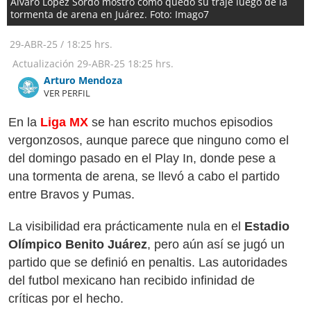
Álvaro López Sordo mostró cómo quedó su traje luego de la
tormenta de arena en Juárez. Foto: Imago7
29-ABR-25
/
18:25 hrs.
Actualización
29-ABR-25
18:25 hrs.
Arturo Mendoza
VER PERFIL
En la
Liga MX
se han escrito muchos episodios
vergonzosos, aunque parece que ninguno como el
del domingo pasado en el Play In, donde pese a
una tormenta de arena, se llevó a cabo el partido
entre Bravos y Pumas.
La visibilidad era prácticamente nula en el
Estadio
Olímpico Benito Juárez
, pero aún así se jugó un
partido que se definió en penaltis. Las autoridades
del futbol mexicano han recibido infinidad de
críticas por el hecho.