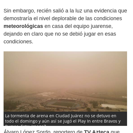
Sin embargo, recién salió a la luz una evidencia que
demostraría el nivel deplorable de las condiciones
meteorológicas
en casa del equipo juarense,
dejando en claro que no se debió jugar en esas
condiciones.
La tormenta de arena en Ciudad Juárez no se detuvo en
todo el domingo y aún así se jugó el Play In entre Bravos y
Pumas. Foto: Imago7
Álvaro López Sordo, reportero de
TV Azteca
que