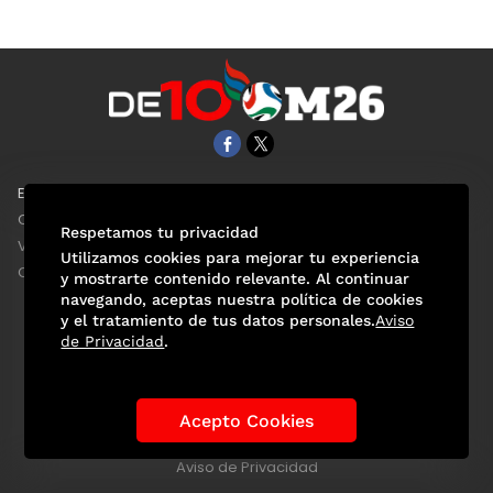
EL UNIVERSAL
Aviso Oportuno
Clase
Obituarios
Respetamos tu privacidad
ViveUSA
Consultas
Utilizamos cookies para mejorar tu experiencia
Confabulario
y mostrarte contenido relevante. Al continuar
navegando, aceptas nuestra política de cookies
y el tratamiento de tus datos personales.
Aviso
de Privacidad
.
Selección Mexicana
Actualidad Mundialista
Historia de los Mundiales
Lo viral
Anécdotas Mundialistas
Acepto Cookies
Las Sedes
Las Figuras
Tendencias
Directorio
Consultas
Aviso de Privacidad