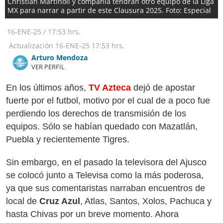
Christian Martinoli y compañía tendrán otro equipo de la Liga
MX para narrar a partir de este Clausura 2025. Foto: Especial
16-ENE-25
/
17:53 hrs.
Actualización
16-ENE-25
17:53 hrs.
Arturo Mendoza
VER PERFIL
En los últimos años,
TV Azteca
dejó de apostar
fuerte por el futbol, motivo por el cual de a poco fue
perdiendo los derechos de transmisión de los
equipos. Sólo se habían quedado con Mazatlán,
Puebla y recientemente Tigres.
Sin embargo, en el pasado la televisora del Ajusco
se colocó junto a Televisa como la más poderosa,
ya que sus comentaristas narraban encuentros de
local de
Cruz Azul
, Atlas, Santos, Xolos, Pachuca y
hasta Chivas por un breve momento. Ahora