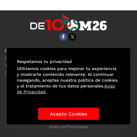
EL UNIVERSAL
Aviso Oportuno
Clase
Obituarios
Respetamos tu privacidad
ViveUSA
Consultas
Utilizamos cookies para mejorar tu experiencia
Confabulario
y mostrarte contenido relevante. Al continuar
navegando, aceptas nuestra política de cookies
y el tratamiento de tus datos personales.
Aviso
de Privacidad
.
Selección Mexicana
Actualidad Mundialista
Historia de los Mundiales
Lo viral
Anécdotas Mundialistas
Acepto Cookies
Las Sedes
Las Figuras
Tendencias
Directorio
Consultas
Aviso de Privacidad