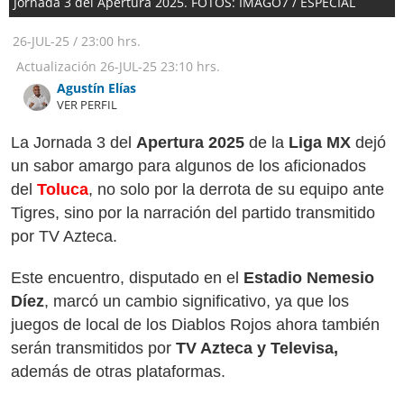
Jornada 3 del Apertura 2025. FOTOS: IMAGO7 / ESPECIAL
26-JUL-25
/
23:00 hrs.
Actualización
26-JUL-25
23:10 hrs.
Agustín Elías
VER PERFIL
La Jornada 3 del
Apertura 2025
de la
Liga MX
dejó
un sabor amargo para algunos de los aficionados
del
Toluca
, no solo por la derrota de su equipo ante
Tigres, sino por la narración del partido transmitido
por TV Azteca.
Este encuentro, disputado en el
Estadio Nemesio
Díez
, marcó un cambio significativo, ya que los
juegos de local de los Diablos Rojos ahora también
serán transmitidos por
TV Azteca y Televisa,
además de otras plataformas.