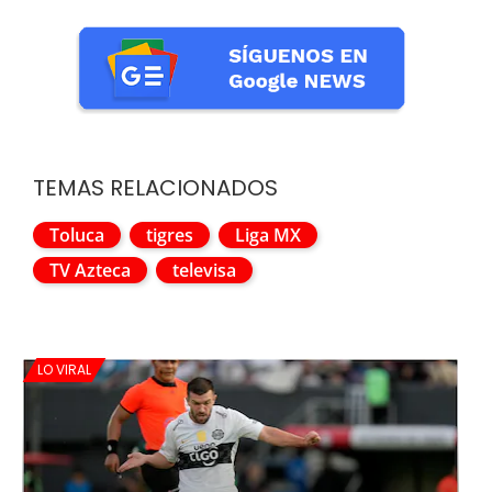
TEMAS RELACIONADOS
Toluca
tigres
Liga MX
TV Azteca
televisa
LO VIRAL