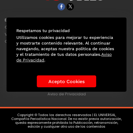
EL UNIVERSAL
Aviso Oportuno
Clase
Obituarios
Respetamos tu privacidad
ViveUSA
Consultas
Utilizamos cookies para mejorar tu experiencia
Confabulario
y mostrarte contenido relevante. Al continuar
navegando, aceptas nuestra política de cookies
y el tratamiento de tus datos personales.
Aviso
de Privacidad
.
Selección Mexicana
Actualidad Mundialista
Historia de los Mundiales
Lo viral
Anécdotas Mundialistas
Acepto Cookies
Las Sedes
Las Figuras
Tendencias
Directorio
Consultas
Aviso de Privacidad
Copyright © Todos los derechos reservados | EL UNIVERSAL,
Compañía Periodística Nacional. De no existir previa autorización,
queda expresamente prohibida la Publicación, retransmisión,
edición y cualquier otro uso de los contenidos