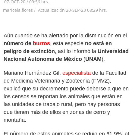
07-OCT-20
/
09:56 hrs.
maricela.flores /
Actualización
20-SEP-23
08:29 hrs.
Aún cuando se ha alertado por la disminución en el
número de
burros
, esta especie
no está en
peligro de extinción
, así lo informó la
Universidad
Nacional Autónoma de México
(
UNAM
).
Mariano Hernández Gil,
especialista
de la Facultad
de Medicina Veterinaria y Zootecnia (FMVZ),
explicó que su decremento puede deberse a que en
los censos se reportan los animales que están en
las unidades de trabajo rural, pero hay personas
que tienen más de ellos en zonas de cerro y
montaña.
El número de estos animales se redujo en 61.9%, al