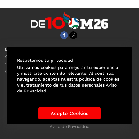
EL UNIVERSAL
Aviso Oportuno
Clase
Obituarios
Respetamos tu privacidad
ViveUSA
Consultas
Utilizamos cookies para mejorar tu experiencia
Confabulario
y mostrarte contenido relevante. Al continuar
navegando, aceptas nuestra política de cookies
y el tratamiento de tus datos personales.
Aviso
de Privacidad
.
Selección Mexicana
Actualidad Mundialista
Historia de los Mundiales
Lo viral
Anécdotas Mundialistas
Acepto Cookies
Las Sedes
Las Figuras
Tendencias
Directorio
Consultas
Aviso de Privacidad