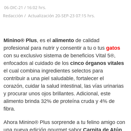
06-DIC-21
/
16:02 hrs.
Redacción /
Actualización
20-SEP-23
07:15 hrs.
Minino® Plus
, es el
alimento
de calidad
profesional para nutrir y consentir a tu o tus
gatos
con su exclusivo sistema de beneficios Vital 5®,
enfocados al cuidado de los
cinco órganos vitales
el cual combina ingredientes selectos para
contribuir a una piel saludable, fortalecer el
corazón, cuidar la salud intestinal, las vías urinarias
y procurar unos ojos brillantes. Adicional, este
alimento brinda 32% de proteína cruda y 4% de
fibra.
Ahora Minino® Plus sorprende a tu felino amigo con
una nueva edición gourmet sabor
Carnita de Atún
.