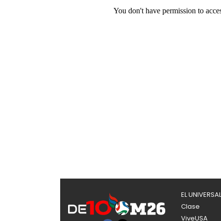
EL UNIVERSA
Clase
ViveUSA