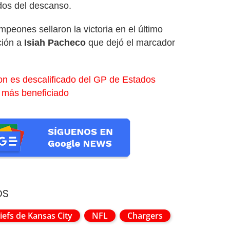
os del descanso.
peones sellaron la victoria en el último
ción a
Isiah Pacheco
que dejó el marcador
on es descalificado del GP de Estados
 más beneficiado
OS
iefs de Kansas City
NFL
Chargers