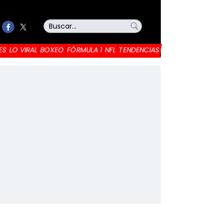
ES
LO VIRAL
BOXEO
FÓRMULA 1
NFL
TENDENCIAS