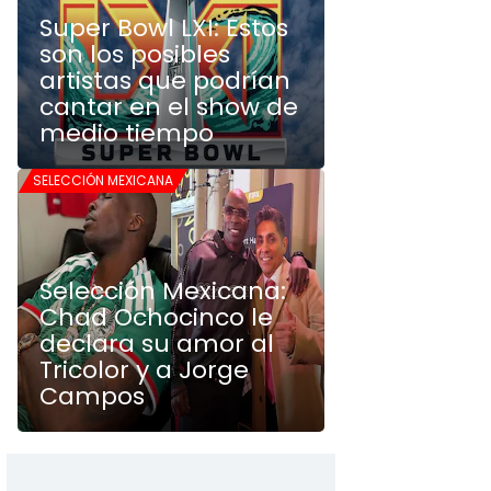
Super Bowl LXI: Estos
son los posibles
artistas que podrían
cantar en el show de
medio tiempo
SELECCIÓN MEXICANA
Selección Mexicana:
Chad Ochocinco le
declara su amor al
Tricolor y a Jorge
Campos