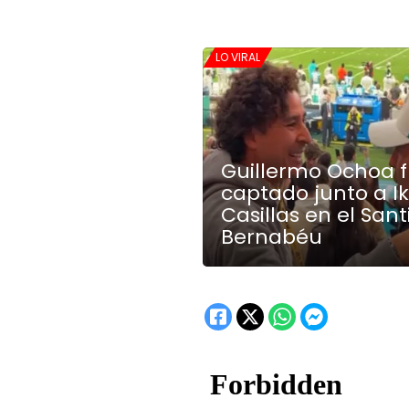
LO VIRAL
Guillermo Ochoa 
captado junto a I
Casillas en el San
Bernabéu