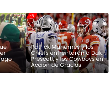
NFL
fue
Patrick Mahomes y los
ker
Chiefs enfrentarán a Dak
tiago
Prescott y los Cowboys en
Acción de Gracias