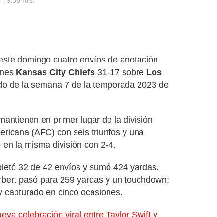
3
19:36 hrs.
este domingo cuatro envíos de anotación
ones
Kansas City Chiefs
31-17 sobre
Los
do de la semana 7 de la temporada 2023 de
 mantienen en primer lugar de la división
ricana (AFC) con seis triunfos y una
 en la misma división con 2-4.
letó 32 de 42 envíos y sumó 424 yardas.
rbert pasó para 259 yardas y un touchdown;
y capturado en cinco ocasiones.
va celebración viral entre Taylor Swift y