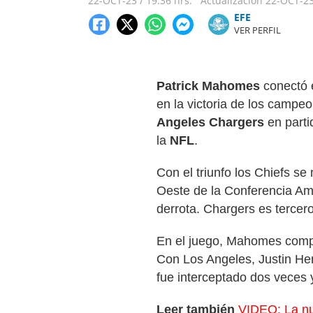
22-OCT-23
/
19:36 hrs.
Actualización
22-OCT-2
​​​​​​​EFE
VER PERFIL
Patrick Mahomes
conectó 
en la victoria de los campe
Angeles Chargers
en parti
la
NFL
.
Con el triunfo los Chiefs se
Oeste de la Conferencia Ame
derrota. Chargers es tercero
En el juego, Mahomes comp
Con Los Angeles, Justin He
fue interceptado dos veces 
Leer también
VIDEO: La nue