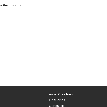
L
Aviso Oportuno
Obituarios
Consultas