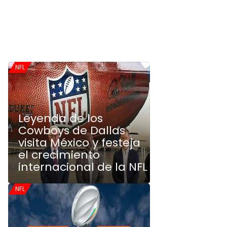
NFL
Leyenda de los
Cowboys de Dallas
visita México y festeja
el crecimiento
internacional de la NFL
NFL