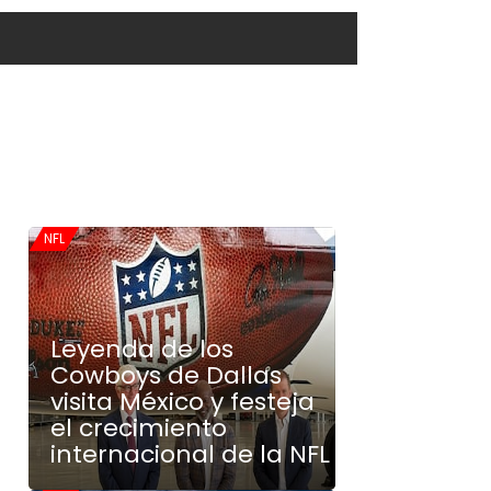
NFL
Leyenda de los
Cowboys de Dallas
visita México y festeja
el crecimiento
internacional de la NFL