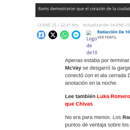
Rams demostraron que el corazón de la ciudad
13-ENE-25
/
22:41 hrs.
Actualización
14-ENE-25
Redacción De 10
VER PERFIL
Apenas estaba por terminar 
McVay
se desgarró la garg
conectó con el ala cerrada 
anotación en la noche.
Lee también
Luka Romero 
que Chivas
No era para menos. Los
Ra
puntos de ventaja sobre lo