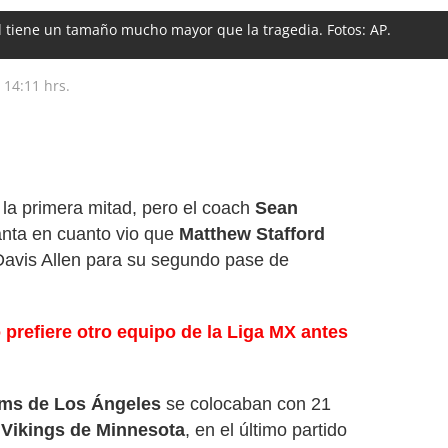
 tiene un tamaño mucho mayor que la tragedia. Fotos: AP.
14:11 hrs.
la primera mitad, pero el coach
Sean
anta en cuanto vio que
Matthew Stafford
Davis Allen para su segundo pase de
prefiere otro equipo de la Liga MX antes
ms de Los Ángeles
se colocaban con 21
s
Vikings de Minnesota
, en el último partido