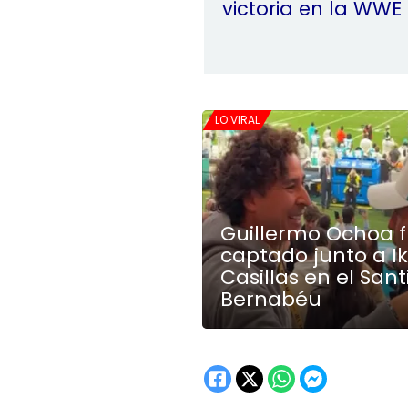
victoria en la WWE
LO VIRAL
Guillermo Ochoa 
captado junto a I
Casillas en el San
Bernabéu