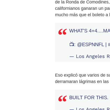
de la Ronda de Comodines, 
californianos ganaran un par
mucho más que el boleto a la
WHAT'S 4+4....M
📺:
@ESPNNFL
|
— Los Angeles
Eso explicó que varios de s
derramaran lágrimas en las 
BUILT FOR THIS.
— Los Angeles