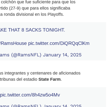
colchón que fue suficiente para que los
tido (27-9) que para ellos significaba
 ronda divisional en los Playoffs.
AKE THAT 8 SACKS TONIGHT.
#RamsHouse
pic.twitter.com/DiQRQqClKm
 Rams (@RamsNFL)
January 14, 2025
us integrantes y centenares de aficionados
tribunas del estadio
State Farm
.
pic.twitter.com/8h4zw5o4Mv
 Rams (@RamsNFL)
January 14, 2025