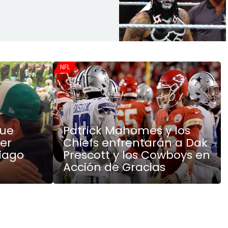
NFL
fue
Patrick Mahomes y los
ker
Chiefs enfrentarán a Dak
tiago
Prescott y los Cowboys en
Acción de Gracias