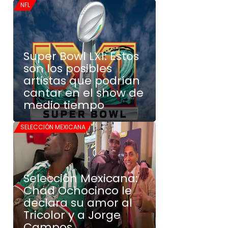
NFL
Super Bowl LXI: Estos
son los posibles
artistas que podrían
cantar en el show de
medio tiempo
SELECCIÓN MEXICANA
Selección Mexicana:
Chad Ochocinco le
declara su amor al
Tricolor y a Jorge
Campos