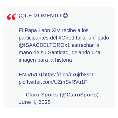
¡QUÉ MOMENTO!😍
El Papa León XIV recibe a los
participantes del
#GirodItalia
, ahí pudo
@ISAACDELTOROx1
estrechar la
mano de su Santidad, dejando una
imagen para la historia
EN VIVO⬇️
https://t.co/cx6jrb8srT
pic.twitter.com/UZmSvRVu1F
— Claro Sports (@ClaroSports)
June 1, 2025