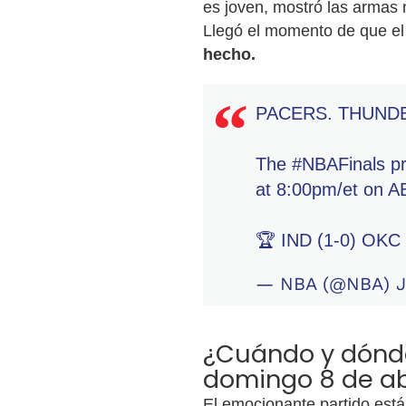
es joven, mostró las armas 
Llegó el momento de que e
hecho.
PACERS. THUNDE
The
#NBAFinals
pr
at 8:00pm/et on A
🏆 IND (1-0) OKC
— NBA (@NBA)
J
¿Cuándo y dónde 
domingo 8 de ab
El emocionante partido está 