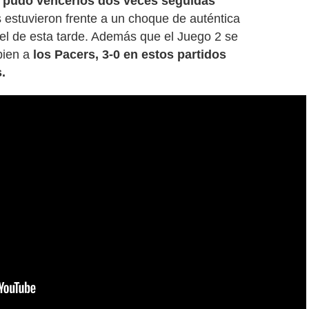
 pudo vencerlos dos veces seguidas
s estuvieron frente a un choque de auténtica
el de esta tarde. Además que el Juego 2 se
bien a
los Pacers, 3-0 en estos partidos
.