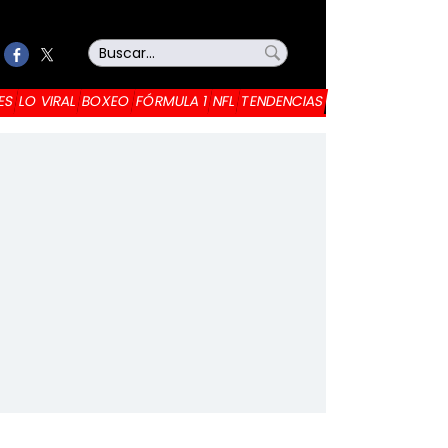
ES
LO VIRAL
BOXEO
FÓRMULA 1
NFL
TENDENCIAS