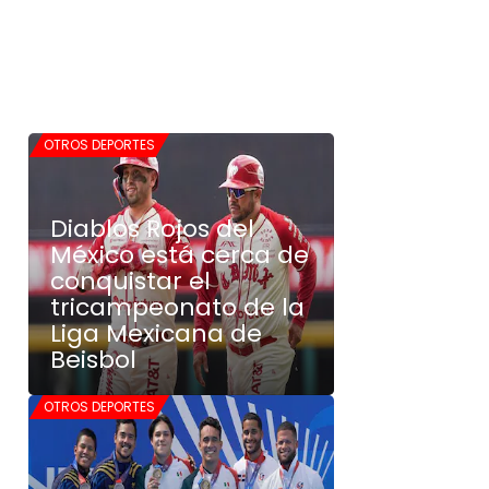
OTROS DEPORTES
Diablos Rojos del
México está cerca de
conquistar el
tricampeonato de la
Liga Mexicana de
Beisbol
OTROS DEPORTES