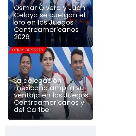
Osmar Olvera y Juan
Celaya se cuelgan el
oro en los Juegos
Centroamericanos
2026
OTROS DEPORTES
La delegación
mexicana amplía su
ventaja en los Juegos
Centroamericanos y
del Caribe