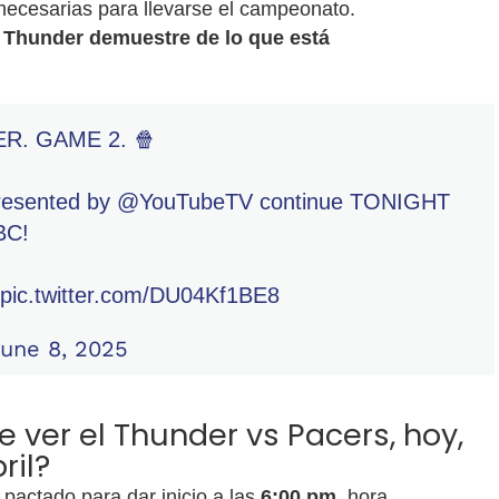
necesarias para llevarse el campeonato.
l
Thunder demuestre de lo que está
R. GAME 2. 🍿
esented by
@YouTubeTV
continue TONIGHT
BC!
pic.twitter.com/DU04Kf1BE8
une 8, 2025
ver el Thunder vs Pacers, hoy,
ril?
pactado para dar inicio a las
6:00 pm,
hora