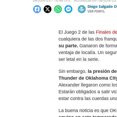
08-JUN-25
/
16:46 hrs.
Actualización
08-JUN-25
Diego Salgado O
VER PERFIL
El Juego 2 de las
Finales d
cualquiera de las dos franqu
su parte.
Ganaron de forma 
ventaja de localía. Un segun
ser letal en la serie.
Sin embargo,
la presión de
Thunder de Oklahoma City
Alexander llegaron como los
Estarán obligados a salir vi
estar contra las cuerdas un
La buena noticia es que OKC