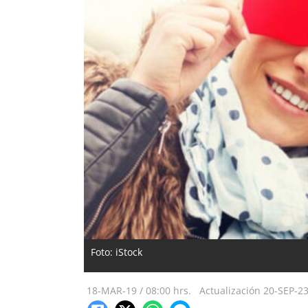
Foto: iStock
18-MAR-19
/
08:00 hrs.
Actualización
20-SEP-2