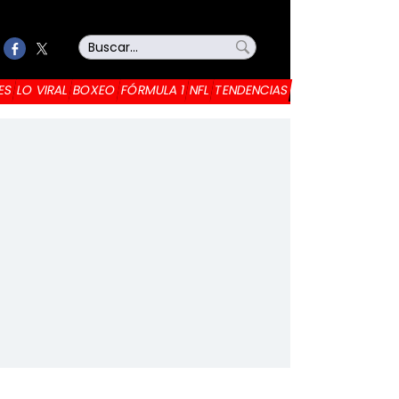
ES
LO VIRAL
BOXEO
FÓRMULA 1
NFL
TENDENCIAS