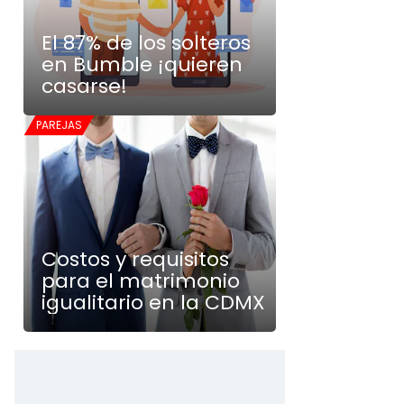
El 87% de los solteros
en Bumble ¡quieren
casarse!
PAREJAS
Costos y requisitos
para el matrimonio
igualitario en la CDMX