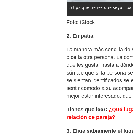
5 tips que tienes que seguir par
Foto: iStock
2. Empatía
La manera más sencilla de 
dice la otra persona. La co
que les gusta, hasta a dónde 
súmale que si la persona se
se sientan identificados se
sentir cómodo a su acompañ
mejor estar interesado, que 
Tienes que leer:
¿Qué luga
relación de pareja?
3. Elige sabiamente el lug