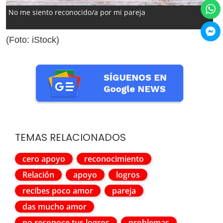
No me siento reconocido/a por mi pareja
(Foto: iStock)
TEMAS RELACIONADOS
cero apoyo
reconocimiento
Relación
apoyo
logros
recibes poco amor
pareja
das mucho amor
no reconoce tus logros
problemas