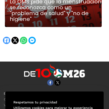
La OMS pide que la menstruación
se reconozca como un
"problema de salud" y "no de
higiene"
EL UNIVERSAL
Aviso Oportuno
Clase
Obituarios
Respetamos tu privacidad
ViveUSA
Consultas
Utilizamos cookies para mejorar tu experiencia