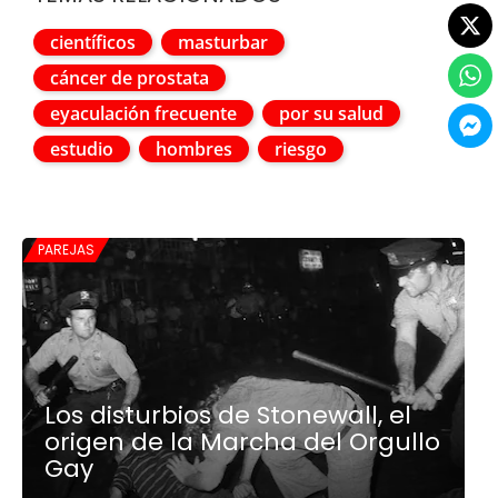
científicos
masturbar
cáncer de prostata
eyaculación frecuente
por su salud
estudio
hombres
riesgo
PAREJAS
Los disturbios de Stonewall, el
origen de la Marcha del Orgullo
Gay