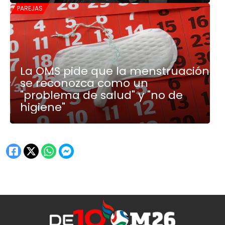
PAREJAS
La OMS pide que la menstruación
se reconozca como un
"problema de salud" y "no de
higiene"