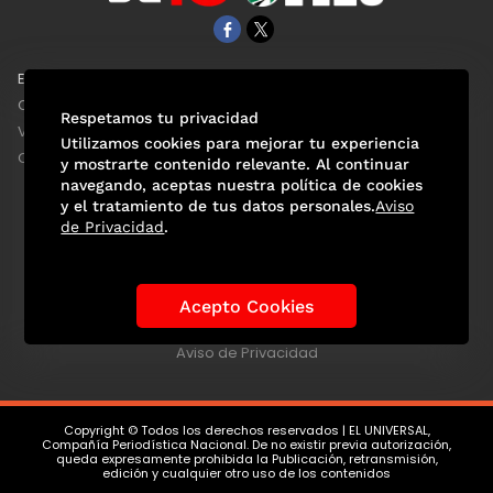
EL UNIVERSAL
Aviso Oportuno
Clase
Obituarios
Respetamos tu privacidad
ViveUSA
Consultas
Utilizamos cookies para mejorar tu experiencia
Confabulario
y mostrarte contenido relevante. Al continuar
navegando, aceptas nuestra política de cookies
y el tratamiento de tus datos personales.
Aviso
de Privacidad
.
Selección Mexicana
Actualidad Mundialista
Historia de los Mundiales
Lo viral
Anécdotas Mundialistas
Acepto Cookies
Las Sedes
Las Figuras
Tendencias
Directorio
Consultas
Aviso de Privacidad
Copyright © Todos los derechos reservados | EL UNIVERSAL,
Compañía Periodística Nacional. De no existir previa autorización,
queda expresamente prohibida la Publicación, retransmisión,
edición y cualquier otro uso de los contenidos