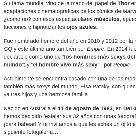
Su fama mundial vino de la mano del papel de
Thor
en
adaptaciones cinematográficas de los cómics de
Marv
¿cómo no? con esos espectaculares
músculos
, apue
facciones e hipnotizantes
ojos azules
.
Fue nombrado hombre del año en 2010 y 2012 por la r
GQ
y este último año también por
Empire
. En 2014 fu
declarado como uno de "
los hombres más sexys del
mundo
"; y “
el hombre vivo más sexy
”, por
People
.
Actualmente se encuentra casado con una de las mod
también más sexys del mundo, Elsa Pataky, con quien
ya tres hijos y una hermosa familia.
Nacido en Australia el
11 de agosto de 1983
, en
De1
hemos decidido festejar sus 32 años con unas fotograf
¡para babear! Y te invitamos a que les eches un ojito e
siguiente fotogalería…