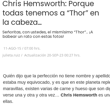
Chris Hemsworth: Porque
todas tenemos a “Thor” en
la cabeza…
Señoritas, con ustedes, el mismísimo “Thor”… ¡A
babear un rato con estas fotos!
11-AGO-15
/
07:00 hrs.
julieta.ruiz /
Actualización
20-SEP-23
00:27 hrs.
Quién dijo que la perfección no tiene nombre y apellid
estaba muy equivocado, y es que en este planeta repl
maravillas, existen varias de carne y hueso que son d
verse una y otra y otra vez…
Chris Hemsworth
es un
ellas.