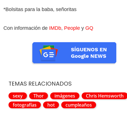
*Bolsitas para la baba, señoritas
Con información de
IMDb
,
People
y
GQ
TEMAS RELACIONADOS
sexy
Thor
imágenes
Chris Hemsworth
fotografías
hot
cumpleaños