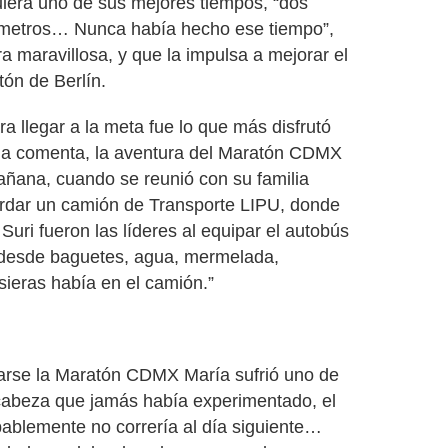
iera uno de sus mejores tiempos, “dos
ómetros… Nunca había hecho ese tiempo”,
a maravillosa, y que la impulsa a mejorar el
tón de Berlín.
ra llegar a la meta fue lo que más disfrutó
ma comenta, la aventura del Maratón CDMX
añana, cuando se reunió con su familia
ordar un camión de Transporte LIPU, donde
o
Suri
fueron las líderes al equipar el autobús
, desde baguetes, agua, mermelada,
sieras había en el camión.”
zarse la Maratón CDMX María sufrió uno de
 cabeza que jamás había experimentado, el
bablemente no correría al día siguiente…