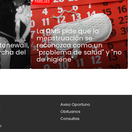
PAREJAS
La OMS pide que la
menstruación se
Stonewall,
reconozca como un
rcha del
"problema de salud" y "no
de higiene"
L
Aviso Oportuno
Obituarios
Consultas
o