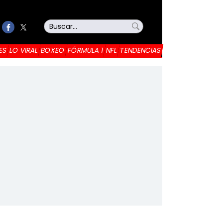
ES
LO VIRAL
BOXEO
FÓRMULA 1
NFL
TENDENCIAS