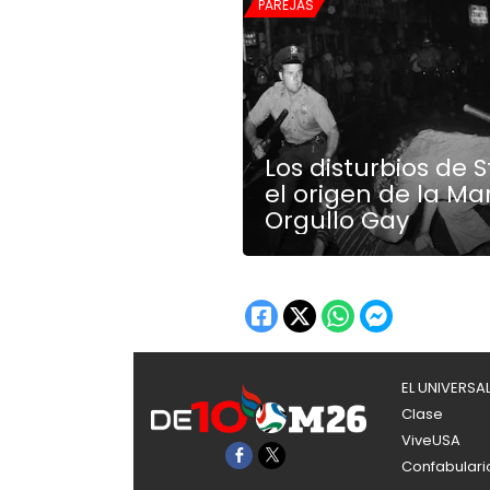
PAREJAS
Los disturbios de 
el origen de la Ma
Orgullo Gay
EL UNIVERSA
Clase
ViveUSA
Confabulari