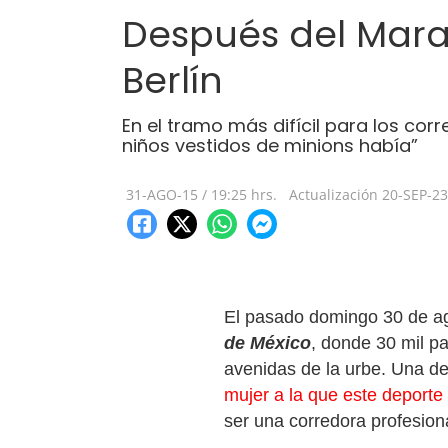
Después del Marat
Berlín
En el tramo más difícil para los co
niños vestidos de minions había”
31-AGO-15
/
19:25 hrs.
Actualización
20-SEP-23
El pasado domingo 30 de ag
de México
, donde 30 mil pa
avenidas de la urbe. Una de
mujer a la que este deporte
ser una corredora profesio