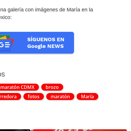
una galería con imágenes de María en la
xico:
OS
maratón CDMX
brozo
rredora
fotos
maratón
María