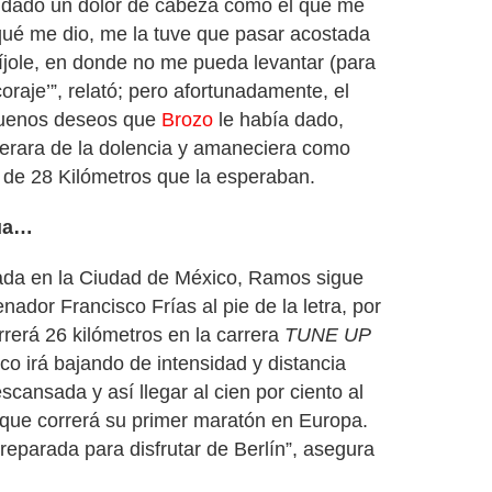
 dado un dolor de cabeza como el que me
 qué me dio, me la tuve que pasar acostada
‘híjole, en donde no me pueda levantar (para
raje’”, relató; pero afortunadamente, el
buenos deseos que
Brozo
le había dado,
perara de la dolencia y amaneciera como
o de 28 Kilómetros que la esperaban.
núa…
ada en la Ciudad de México, Ramos sigue
nador Francisco Frías al pie de la letra, por
rrerá 26 kilómetros en la carrera
TUNE UP
o irá bajando de intensidad y distancia
cansada y así llegar al cien por ciento al
 que correrá su primer maratón en Europa.
reparada para disfrutar de Berlín”, asegura