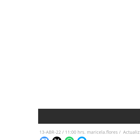
13-ABR-22
/
11:00 hrs.
maricela.flores /
Actuali