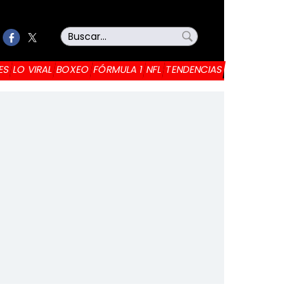
ES
LO VIRAL
BOXEO
FÓRMULA 1
NFL
TENDENCIAS