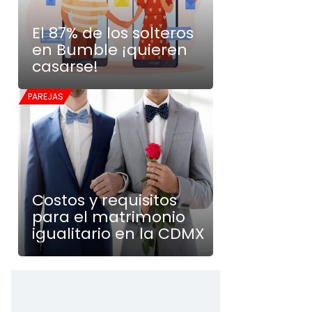
El 87% de los solteros
en Bumble ¡quieren
casarse!
PAREJAS
Costos y requisitos
para el matrimonio
igualitario en la CDMX