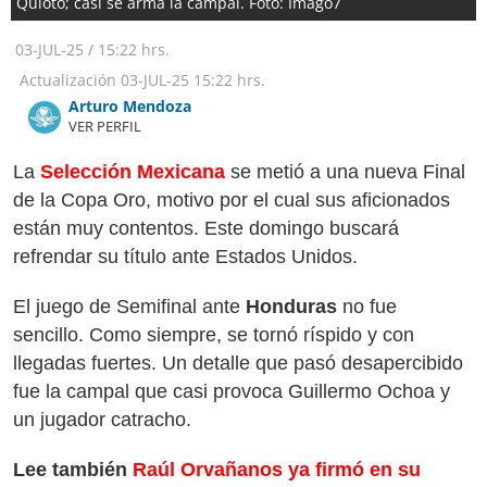
Quioto; casi se arma la campal. Foto: Imago7
03-JUL-25
/
15:22 hrs.
Actualización
03-JUL-25
15:22 hrs.
Arturo Mendoza
VER PERFIL
La
Selección Mexicana
se metió a una nueva Final
de la Copa Oro, motivo por el cual sus aficionados
están muy contentos. Este domingo buscará
refrendar su título ante Estados Unidos.
El juego de Semifinal ante
Honduras
no fue
sencillo. Como siempre, se tornó ríspido y con
llegadas fuertes. Un detalle que pasó desapercibido
fue la campal que casi provoca Guillermo Ochoa y
un jugador catracho.
Lee también
Raúl Orvañanos ya firmó en su