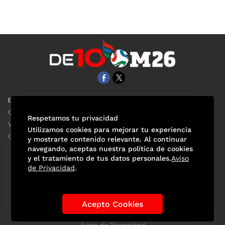
EL UNIVERSAL
Aviso Oportuno
Clase
Obituarios
Respetamos tu privacidad
ViveUSA
Consultas
Utilizamos cookies para mejorar tu experiencia
Confabulario
y mostrarte contenido relevante. Al continuar
navegando, aceptas nuestra política de cookies
y el tratamiento de tus datos personales.
Aviso
de Privacidad
.
Selección Mexicana
Actualidad Mundialista
Historia de los Mundiales
Lo viral
Anécdotas Mundialistas
Acepto Cookies
Las Sedes
Las Figuras
Tendencias
Directorio
Consultas