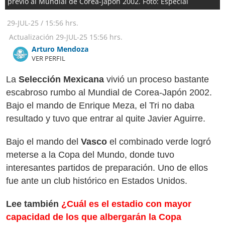
previo al Mundial de Corea-Japón 2002. Foto: Especial
29-JUL-25
/
15:56 hrs.
Actualización
29-JUL-25
15:56 hrs.
Arturo Mendoza
VER PERFIL
La
Selección Mexicana
vivió un proceso bastante
escabroso rumbo al Mundial de Corea-Japón 2002.
Bajo el mando de Enrique Meza, el Tri no daba
resultado y tuvo que entrar al quite Javier Aguirre.
Bajo el mando del
Vasco
el combinado verde logró
meterse a la Copa del Mundo, donde tuvo
interesantes partidos de preparación. Uno de ellos
fue ante un club histórico en Estados Unidos.
Lee también
¿Cuál es el estadio con mayor
capacidad de los que albergarán la Copa