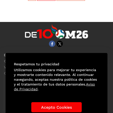
EL UNIVERSAL
Aviso Oportuno
Clase
Obituarios
Respetamos tu privacidad
ViveUSA
Consultas
Utilizamos cookies para mejorar tu experiencia
Confabulario
y mostrarte contenido relevante. Al continuar
navegando, aceptas nuestra política de cookies
y el tratamiento de tus datos personales.
Aviso
de Privacidad
.
Selección Mexicana
Actualidad Mundialista
Historia de los Mundiales
Lo viral
Anécdotas Mundialistas
Acepto Cookies
Las Sedes
Las Figuras
Tendencias
Directorio
Consultas