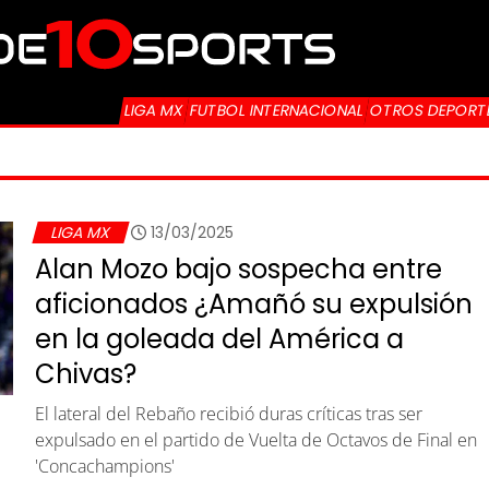
LIGA MX
FUTBOL INTERNACIONAL
OTROS DEPORT
LIGA MX
13/03/2025
Alan Mozo bajo sospecha entre
aficionados ¿Amañó su expulsión
en la goleada del América a
Chivas?
El lateral del Rebaño recibió duras críticas tras ser
expulsado en el partido de Vuelta de Octavos de Final en
'Concachampions'