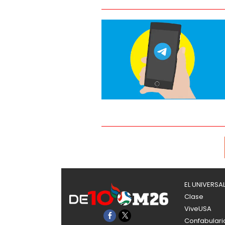
EL UNIVERSA
Clase
ViveUSA
Confabulari