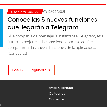
CULTURA DIGITAL
12/02/2021
Conoce las 5 nuevas funciones
que llegarán a Telegram
Si la compañía de mensajería instantánea, Telegram, es el
futuro, lo mejor es irla conociendo, por eso aquí te
compartimos las nuevas funciones de la aplicación…
¡Conócelas!
1
de
16
siguiente
L
Aviso Oportuno
Obituarios
Consultas
o