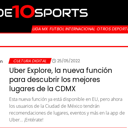
LIGA MX
FUTBOL INTERNACIONAL
OTROS DEPORT
CULTURA DIGITAL
25/05/2022
Uber Explore, la nueva función
para descubrir los mejores
lugares de la CDMX
Esta nueva función ya está disponible en EU, pero ahora
los usuarios de la Ciudad de México tendrán
recomendaciones de lugares, eventos y más en la app de
Uber… ¡Entérate!