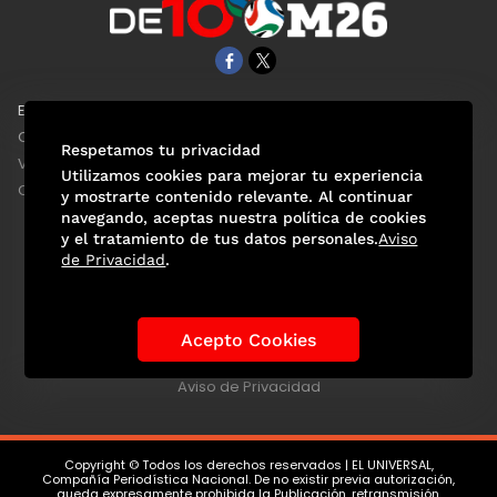
EL UNIVERSAL
Aviso Oportuno
Clase
Obituarios
Respetamos tu privacidad
ViveUSA
Consultas
Utilizamos cookies para mejorar tu experiencia
Confabulario
y mostrarte contenido relevante. Al continuar
navegando, aceptas nuestra política de cookies
y el tratamiento de tus datos personales.
Aviso
de Privacidad
.
Selección Mexicana
Actualidad Mundialista
Historia de los Mundiales
Lo viral
Anécdotas Mundialistas
Acepto Cookies
Las Sedes
Las Figuras
Tendencias
Directorio
Consultas
Aviso de Privacidad
Copyright © Todos los derechos reservados | EL UNIVERSAL,
Compañía Periodística Nacional. De no existir previa autorización,
queda expresamente prohibida la Publicación, retransmisión,