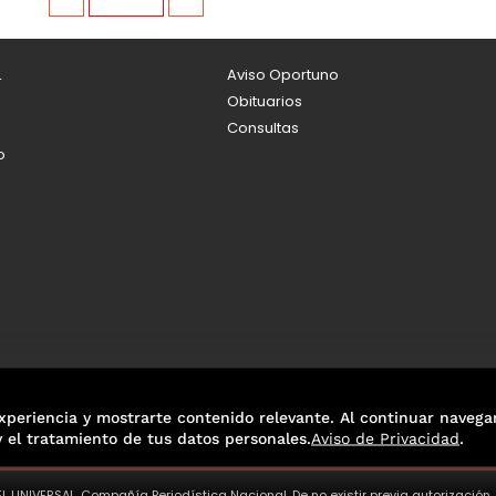
L
Aviso Oportuno
Obituarios
Consultas
o
xperiencia y mostrarte contenido relevante. Al continuar navega
y el tratamiento de tus datos personales.
Aviso de Privacidad
.
L UNIVERSAL, Compañía Periodística Nacional. De no existir previa autorización