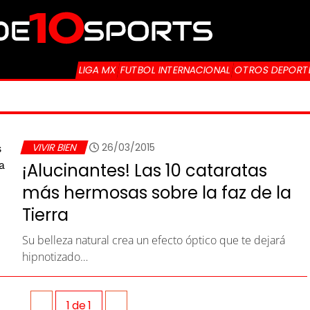
LIGA MX
FUTBOL INTERNACIONAL
OTROS DEPORT
VIVIR BIEN
26/03/2015
¡Alucinantes! Las 10 cataratas
más hermosas sobre la faz de la
Tierra
Su belleza natural crea un efecto óptico que te dejará
hipnotizado…
1
de
1