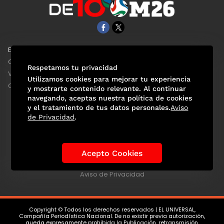
EL UNIVERSAL
Aviso Oportuno
Clase
Obituarios
Respetamos tu privacidad
ViveUSA
Consultas
Utilizamos cookies para mejorar tu experiencia
Confabulario
y mostrarte contenido relevante. Al continuar
navegando, aceptas nuestra política de cookies
y el tratamiento de tus datos personales.
Aviso
de Privacidad
.
Selección Mexicana
Actualidad Mundialista
Historia de los Mundiales
Lo viral
Anécdotas Mundialistas
Acepto Cookies
Las Sedes
Las Figuras
Tendencias
Directorio
Consultas
Aviso de Privacidad
Copyright © Todos los derechos reservados | EL UNIVERSAL,
Compañía Periodística Nacional. De no existir previa autorización,
queda expresamente prohibida la Publicación, retransmisión,