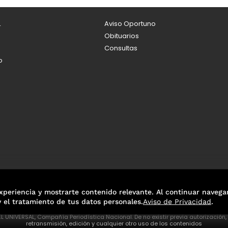
L
Aviso Oportuno
Obituarios
Consultas
o
xperiencia y mostrarte contenido relevante. Al continuar navega
y el tratamiento de tus datos personales.
Aviso de Privacidad
.
L UNIVERSAL, Compañía Periodística Nacional. De no existir previa autorización
retransmisión, edición y cualquier otro uso de los contenidos