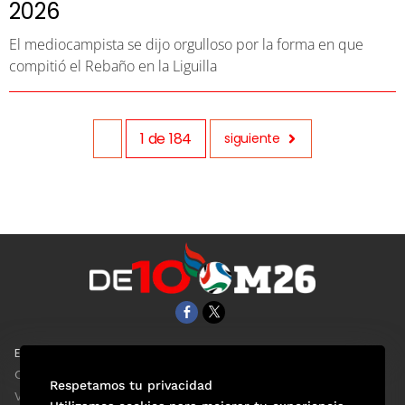
2026
El mediocampista se dijo orgulloso por la forma en que
compitió el Rebaño en la Liguilla
1
de
184
siguiente
EL UNIVERSAL
Aviso Oportuno
Clase
Obituarios
Respetamos tu privacidad
ViveUSA
Consultas