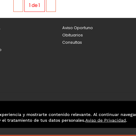
1
de
1
L
Aviso Oportuno
Obituarios
Consultas
o
xperiencia y mostrarte contenido relevante. Al continuar navega
y el tratamiento de tus datos personales.
Aviso de Privacidad
.