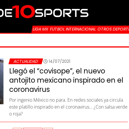
LIGA MX
FUTBOL INTERNACIONAL
OTROS DEPORT
ACTUALIDAD
14/07/2021
Llegó el “covisope”, el nuevo
antojito mexicano inspirado en el
coronavirus
Por ingenio México no para. En redes sociales ya circula
este platillo inspirado en el coronavirus… ¿Con salsa verde
o roja?