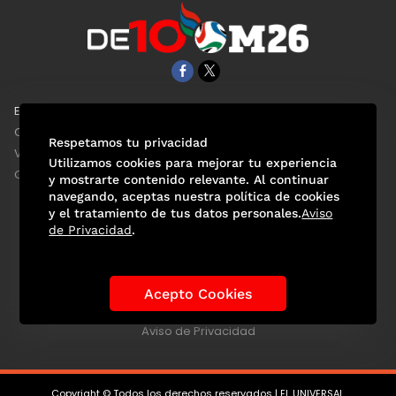
EL UNIVERSAL
Aviso Oportuno
Clase
Obituarios
Respetamos tu privacidad
ViveUSA
Consultas
Utilizamos cookies para mejorar tu experiencia
Confabulario
y mostrarte contenido relevante. Al continuar
navegando, aceptas nuestra política de cookies
y el tratamiento de tus datos personales.
Aviso
de Privacidad
.
Selección Mexicana
Actualidad Mundialista
Historia de los Mundiales
Lo viral
Anécdotas Mundialistas
Acepto Cookies
Las Sedes
Las Figuras
Tendencias
Directorio
Consultas
Aviso de Privacidad
Copyright © Todos los derechos reservados | EL UNIVERSAL,