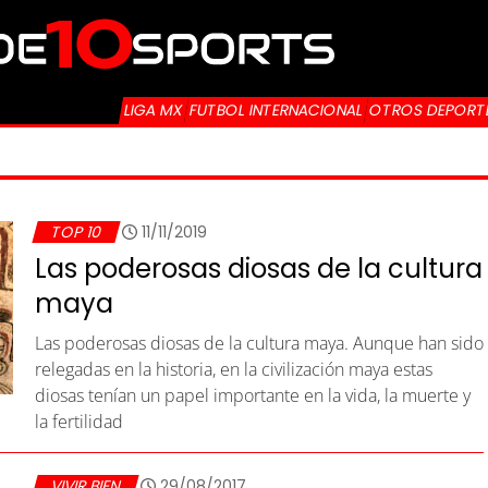
LIGA MX
FUTBOL INTERNACIONAL
OTROS DEPORT
TOP 10
11/11/2019
Las poderosas diosas de la cultura
maya
Las poderosas diosas de la cultura maya. Aunque han sido
relegadas en la historia, en la civilización maya estas
diosas tenían un papel importante en la vida, la muerte y
la fertilidad
VIVIR BIEN
29/08/2017