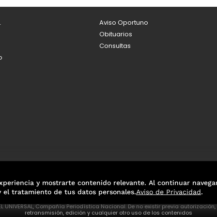
L
Aviso Oportuno
Obituarios
Consultas
o
xperiencia y mostrarte contenido relevante. Al continuar navega
y el tratamiento de tus datos personales.
Aviso de Privacidad
.
L UNIVERSAL, Compañía Periodística Nacional. De no existir previa autorización
retransmisión, edición y cualquier otro uso de los contenidos