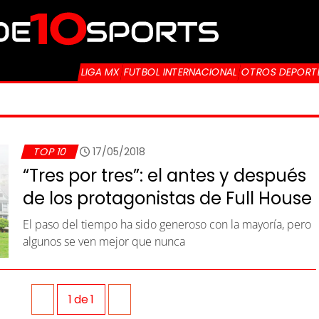
LIGA MX
FUTBOL INTERNACIONAL
OTROS DEPORT
TOP 10
17/05/2018
“Tres por tres”: el antes y después
de los protagonistas de Full House
El paso del tiempo ha sido generoso con la mayoría, pero
algunos se ven mejor que nunca
1
de
1