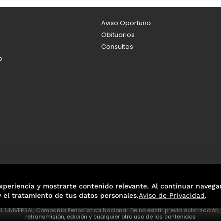
L
Aviso Oportuno
Obituarios
Consultas
o
xperiencia y mostrarte contenido relevante. Al continuar navega
y el tratamiento de tus datos personales.
Aviso de Privacidad
.
L UNIVERSAL, Compañía Periodística Nacional. De no existir previa autorización
retransmisión, edición y cualquier otro uso de los contenidos