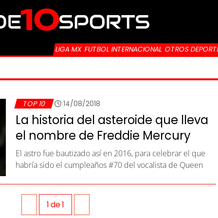
LIGA MX
FUTBOL INTERNACIONAL
OTROS DEPORT
TOP 10
14/08/2018
La historia del asteroide que lleva
el nombre de Freddie Mercury
El astro fue bautizado así en 2016, para celebrar el que
habría sido el cumpleaños #70 del vocalista de Queen
1
de
1