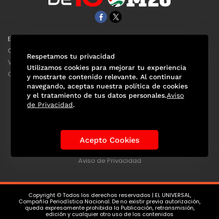
EL UNIVERSAL
Aviso Oportuno
Clase
Obituarios
Respetamos tu privacidad
ViveUSA
Consultas
Utilizamos cookies para mejorar tu experiencia
Confabulario
y mostrarte contenido relevante. Al continuar
navegando, aceptas nuestra política de cookies
y el tratamiento de tus datos personales.
Aviso
de Privacidad
.
Selección Mexicana
Actualidad Mundialista
Historia de los Mundiales
Lo viral
Anécdotas Mundialistas
Acepto Cookies
Las Sedes
Las Figuras
Tendencias
Directorio
Consultas
Aviso de Privacidad
Copyright © Todos los derechos reservados | EL UNIVERSAL,
Compañía Periodística Nacional. De no existir previa autorización,
queda expresamente prohibida la Publicación, retransmisión,
edición y cualquier otro uso de los contenidos