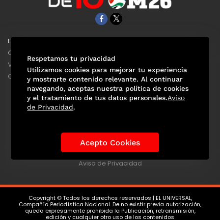
EL UNIVERSAL
Aviso Oportuno
Clase
Obituarios
Respetamos tu privacidad
ViveUSA
Consultas
Utilizamos cookies para mejorar tu experiencia
Confabulario
y mostrarte contenido relevante. Al continuar
navegando, aceptas nuestra política de cookies
y el tratamiento de tus datos personales.
Aviso
de Privacidad
.
Selección Mexicana
Actualidad Mundialista
Historia de los Mundiales
Lo viral
Anécdotas Mundialistas
Acepto Cookies
Las Sedes
Las Figuras
Tendencias
Directorio
Consultas
Aviso de Privacidad
Copyright © Todos los derechos reservados | EL UNIVERSAL,
Compañía Periodística Nacional. De no existir previa autorización,
queda expresamente prohibida la Publicación, retransmisión,
edición y cualquier otro uso de los contenidos