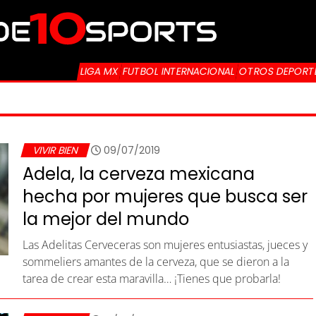
LIGA MX
FUTBOL INTERNACIONAL
OTROS DEPORT
VIVIR BIEN
09/07/2019
Adela, la cerveza mexicana
hecha por mujeres que busca ser
la mejor del mundo
Las Adelitas Cerveceras son mujeres entusiastas, jueces y
sommeliers amantes de la cerveza, que se dieron a la
tarea de crear esta maravilla… ¡Tienes que probarla!