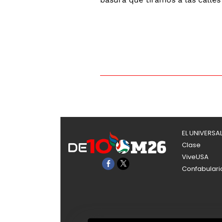
EL UNIVERSA
Clase
ViveUSA
Confabulari