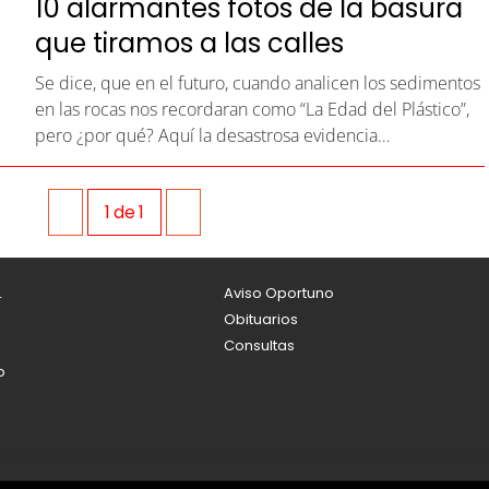
10 alarmantes fotos de la basura
que tiramos a las calles
Se dice, que en el futuro, cuando analicen los sedimentos
en las rocas nos recordaran como “La Edad del Plástico”,
pero ¿por qué? Aquí la desastrosa evidencia…
1
de
1
L
Aviso Oportuno
Obituarios
Consultas
o