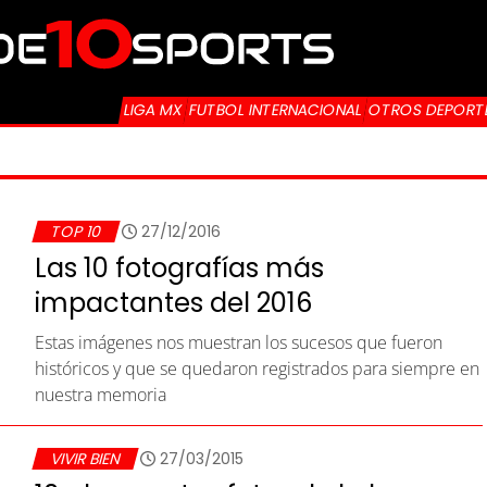
LIGA MX
FUTBOL INTERNACIONAL
OTROS DEPORT
TOP 10
27/12/2016
Las 10 fotografías más
impactantes del 2016
Estas imágenes nos muestran los sucesos que fueron
históricos y que se quedaron registrados para siempre en
nuestra memoria
VIVIR BIEN
27/03/2015