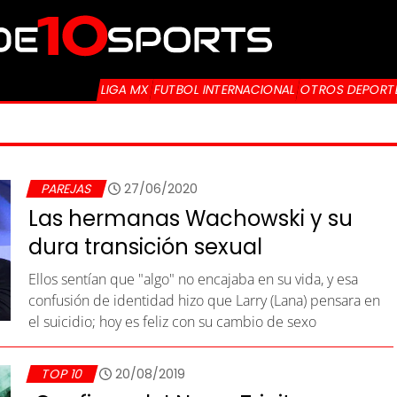
LIGA MX
FUTBOL INTERNACIONAL
OTROS DEPORT
PAREJAS
27/06/2020
Las hermanas Wachowski y su
dura transición sexual
Ellos sentían que "algo" no encajaba en su vida, y esa
confusión de identidad hizo que Larry (Lana) pensara en
el suicidio; hoy es feliz con su cambio de sexo
TOP 10
20/08/2019