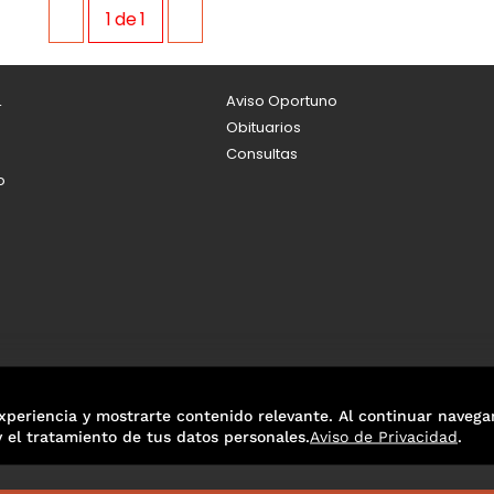
1
de
1
L
Aviso Oportuno
Obituarios
Consultas
o
xperiencia y mostrarte contenido relevante. Al continuar navega
y el tratamiento de tus datos personales.
Aviso de Privacidad
.