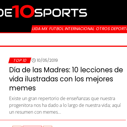
LIGA MX
FUTBOL INTERNACIONAL
OTROS DEPORT
TOP 10
10/05/2019
Día de las Madres: 10 lecciones de
vida ilustradas con los mejores
memes
Existe un gran repertorio de enseñanzas que nuestra
progenitora nos ha dado a lo largo de nuestra vida; aquí
un resumen con memes…