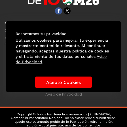
EL UNIVERSAL
Aviso Oportuno
Clase
Obituarios
Respetamos tu privacidad
ViveUSA
Consultas
Utilizamos cookies para mejorar tu experiencia
Confabulario
y mostrarte contenido relevante. Al continuar
navegando, aceptas nuestra política de cookies
y el tratamiento de tus datos personales.
Aviso
de Privacidad
.
Selección Mexicana
Actualidad Mundialista
Historia de los Mundiales
Lo viral
Anécdotas Mundialistas
Acepto Cookies
Las Sedes
Las Figuras
Tendencias
Directorio
Consultas
Aviso de Privacidad
Copyright © Todos los derechos reservados | EL UNIVERSAL,
Compañía Periodística Nacional. De no existir previa autorización,
queda expresamente prohibida la Publicación, retransmisión,
edición y cualquier otro uso de los contenidos