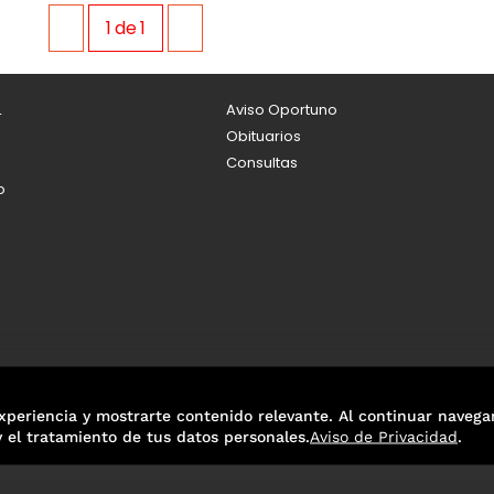
1
de
1
L
Aviso Oportuno
Obituarios
Consultas
o
xperiencia y mostrarte contenido relevante. Al continuar navega
y el tratamiento de tus datos personales.
Aviso de Privacidad
.